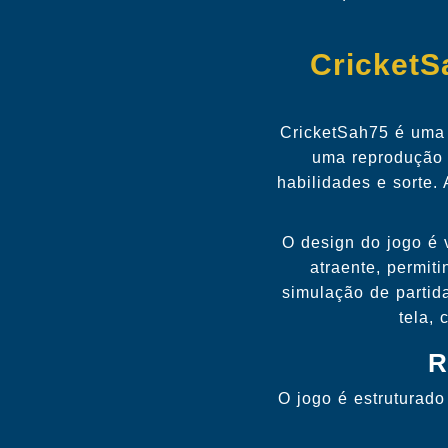
CricketS
CricketSah75 é uma 
uma reprodução d
habilidades e sorte.
O design do jogo é v
atraente, permit
simulação de partid
tela, 
R
O jogo é estruturado