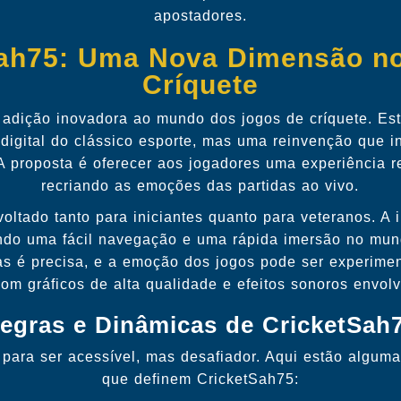
apostadores.
ah75: Uma Nova Dimensão n
Críquete
adição inovadora ao mundo dos jogos de críquete. Es
igital do clássico esporte, mas uma reinvenção que in
 A proposta é oferecer aos jogadores uma experiência re
recriando as emoções das partidas ao vivo.
oltado tanto para iniciantes quanto para veteranos. A in
indo uma fácil navegação e uma rápida imersão no mun
as é precisa, e a emoção dos jogos pode ser experime
com gráficos de alta qualidade e efeitos sonoros envol
egras e Dinâmicas de CricketSah
 para ser acessível, mas desafiador. Aqui estão algum
que definem CricketSah75: