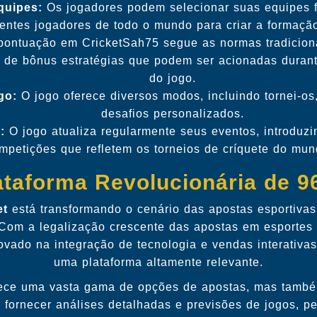
quipes:
Os jogadores podem selecionar suas equipes f
rentes jogadores de todo o mundo para criar a formação
pontuação em CricketSah75 segue as normas tradiciona
l de bônus estratégias que podem ser acionadas duran
do jogo.
go:
O jogo oferece diversos modos, incluindo tornei-os,
desafios personalizados.
:
O jogo atualiza regularmente seus eventos, introduzi
mpetições que refletem os torneios de críquete do mun
ataforma Revolucionária de 9
et
está transformando o cenário das apostas esportivas
 Com a legalização crescente das apostas em esportes 
ovado na integração de tecnologia e vendas interativas
uma plataforma altamente relevante.
ece uma vasta gama de opções de apostas, mas também
fornecer análises detalhadas e previsões de jogos, p