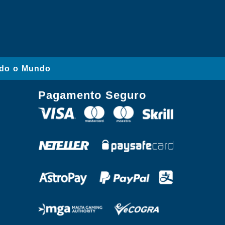
Todo o Mundo
Pagamento Seguro