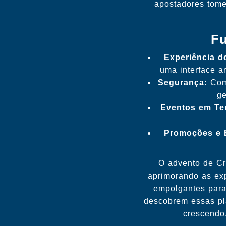
apostadores tome
Fu
Experiência d
uma interface a
Segurança:
Comp
ge
Eventos em Te
Promoções e 
O advento de Cr
aprimorando as exp
empolgantes para
descobrem essas pl
crescendo