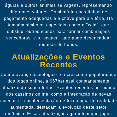
águias e outros animais selvagens, representando
diferentes valores. Combiná-los nas linhas de
pagamento adequadas é a chave para a vitória. Há
também símbolos especiais, como o "wild", que
substitui outros ícones para formar combinações
vencedoras, e o "scatter", que pode desencadear
rodadas de bônus.
Atualizações e Eventos
Recentes
Com o avanço tecnológico e a crescente popularidade
dos jogos online, a 967bet está constantemente
atualizando suas ofertas. Eventos recentes no mundo
dos cassinos online, como a integração de novas
moedas e a implementação de tecnologia de realidade
aumentada, destacam a evolução deste setor
dinâmico. Essas atualizações garantem que jogos