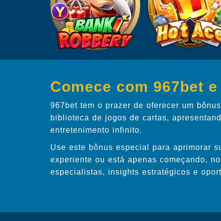
Comece com 967bet e 
967bet tem o prazer de oferecer um bônus 
biblioteca de jogos de cartas, apresent
entretenimento infinito.
Use este bônus especial para aprimorar s
experiente ou está apenas começando, nos
especialistas, insights estratégicos e op