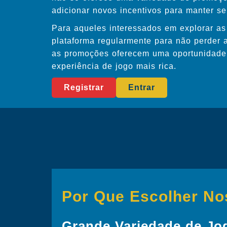
adicionar novos incentivos para manter se
Para aqueles interessados em explorar as
plataforma regularmente para não perder a
as promoções oferecem uma oportunidade v
experiência de jogo mais rica.
Registrar
Entrar
Por Que Escolher N
Grande Variedade de Jo