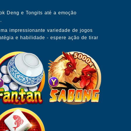
Pok Deng e Tongits até a emoção
.
uma impressionante variedade de jogos
égia e habilidade - espere ação de tirar