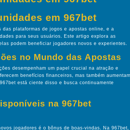
unidades em 967bet
 das plataformas de jogos e apostas online, e a
dades para seus usuários. Este artigo explora as
elas podem beneficiar jogadores novos e experientes.
ções no Mundo das Apostas
oções desempenham um papel crucial na atração e
oferecem benefícios financeiros, mas também aumenta
 967bet está ciente disso e busca continuamente
isponíveis na 967bet
ovos jogadores é o bônus de boas-vindas. Na 967bet,