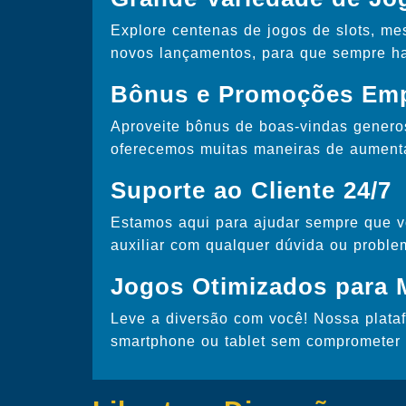
Explore centenas de jogos de slots, me
novos lançamentos, para que sempre ha
Bônus e Promoções Emp
Aproveite bônus de boas-vindas genero
oferecemos muitas maneiras de aument
Suporte ao Cliente 24/7
Estamos aqui para ajudar sempre que vo
auxiliar com qualquer dúvida ou proble
Jogos Otimizados para 
Leve a diversão com você! Nossa plataf
smartphone ou tablet sem comprometer 