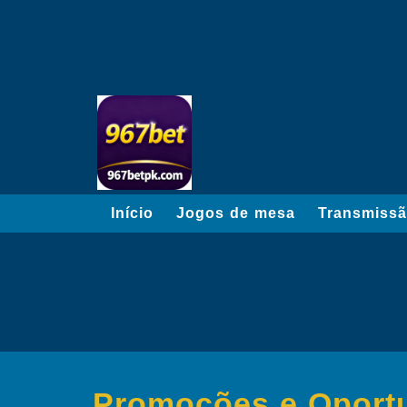
Início
Jogos de mesa
Transmissã
Promoções e Oport