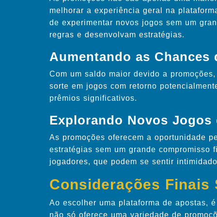
melhorar a experiência geral na plataform
de experimentar novos jogos sem um grand
regras e desenvolvam estratégias.
Aumentando as Chances 
Com um saldo maior devido a promoções, 
sorte em jogos com retorno potencialmen
prêmios significativos.
Explorando Novos Jogos e
As promoções oferecem a oportunidade per
estratégias sem um grande compromisso fi
jogadores, que podem se sentir intimidad
Considerações Finais
Ao escolher uma plataforma de apostas, é
não só oferece uma variedade de promoç