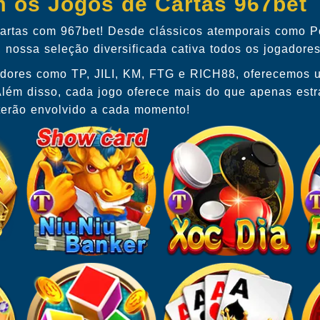
m os Jogos de Cartas 967bet
 cartas com 967bet! Desde clássicos atemporais como 
ossa seleção diversificada cativa todos os jogadores
edores como TP, JILI, KM, FTG e RICH88, oferecemos 
ém disso, cada jogo oferece mais do que apenas estrat
nterão envolvido a cada momento!