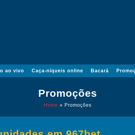
o ao vivo
Caça-níqueis online
Bacará
Promo
Promoções
Home
»
Promoções
unidades em 967bet