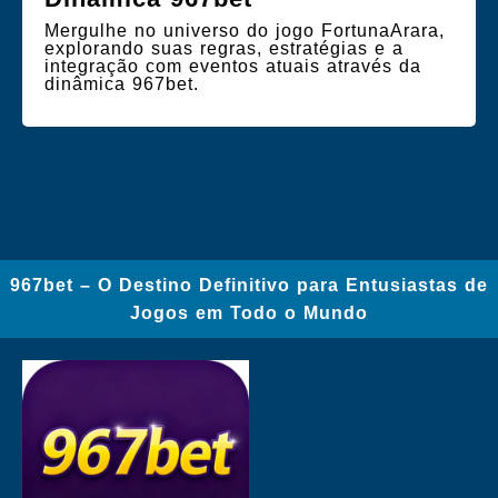
Mergulhe no universo do jogo FortunaArara,
explorando suas regras, estratégias e a
integração com eventos atuais através da
dinâmica 967bet.
967bet – O Destino Definitivo para Entusiastas de
Jogos em Todo o Mundo