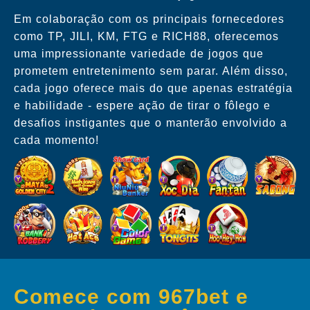
Em colaboração com os principais fornecedores
como TP, JILI, KM, FTG e RICH88, oferecemos
uma impressionante variedade de jogos que
prometem entretenimento sem parar. Além disso,
cada jogo oferece mais do que apenas estratégia
e habilidade - espere ação de tirar o fôlego e
desafios instigantes que o manterão envolvido a
cada momento!
Comece com 967bet e