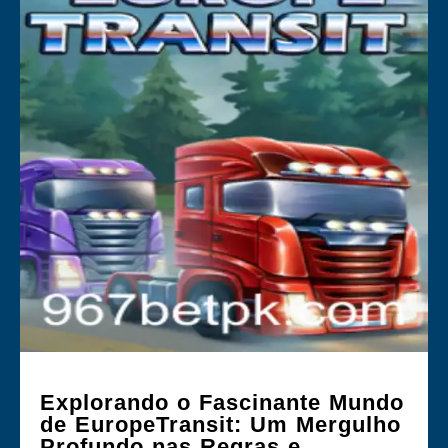
Explorando o Fascinante Mundo
de EuropeTransit: Um Mergulho
Profundo nas Regras e