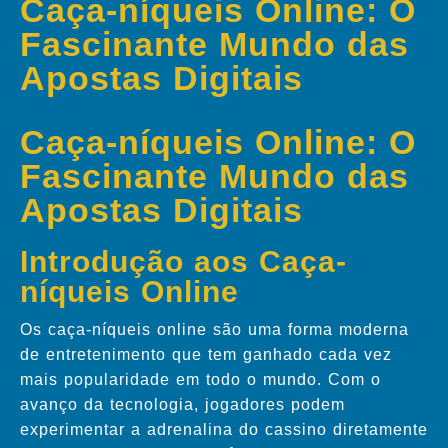
Caça-níqueis Online: O
Fascinante Mundo das
Apostas Digitais
Caça-níqueis Online: O
Fascinante Mundo das
Apostas Digitais
Introdução aos Caça-
níqueis Online
Os caça-níqueis online são uma forma moderna
de entretenimento que tem ganhado cada vez
mais popularidade em todo o mundo. Com o
avanço da tecnologia, jogadores podem
experimentar a adrenalina do cassino diretamente