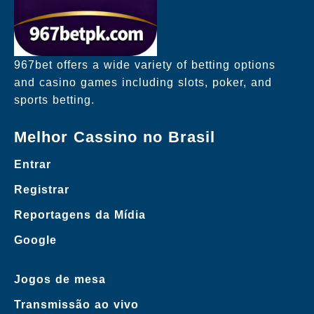
967bet offers a wide variety of betting options
and casino games including slots, poker, and
sports betting.
Melhor Cassino no Brasil
Entrar
Registrar
Reportagens da Mídia
Google
Jogos de mesa
Transmissão ao vivo