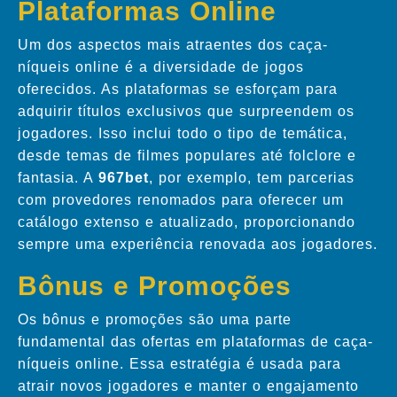
Plataformas Online
Um dos aspectos mais atraentes dos caça-
níqueis online é a diversidade de jogos
oferecidos. As plataformas se esforçam para
adquirir títulos exclusivos que surpreendem os
jogadores. Isso inclui todo o tipo de temática,
desde temas de filmes populares até folclore e
fantasia. A
967bet
, por exemplo, tem parcerias
com provedores renomados para oferecer um
catálogo extenso e atualizado, proporcionando
sempre uma experiência renovada aos jogadores.
Bônus e Promoções
Os bônus e promoções são uma parte
fundamental das ofertas em plataformas de caça-
níqueis online. Essa estratégia é usada para
atrair novos jogadores e manter o engajamento