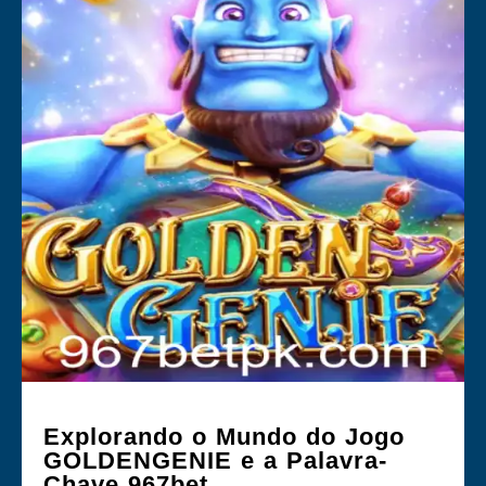
Explorando o Mundo do Jogo
GOLDENGENIE e a Palavra-
Chave 967bet