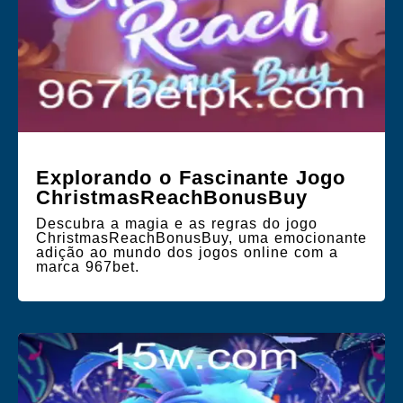
Explorando o Fascinante Jogo
ChristmasReachBonusBuy
Descubra a magia e as regras do jogo
ChristmasReachBonusBuy, uma emocionante
adição ao mundo dos jogos online com a
marca 967bet.