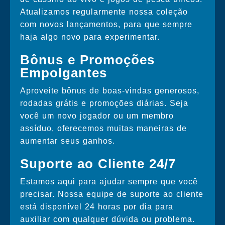
Atualizamos regularmente nossa coleção
com novos lançamentos, para que sempre
haja algo novo para experimentar.
Bônus e Promoções
Empolgantes
Aproveite bônus de boas-vindas generosos,
rodadas grátis e promoções diárias. Seja
você um novo jogador ou um membro
assíduo, oferecemos muitas maneiras de
aumentar seus ganhos.
Suporte ao Cliente 24/7
Estamos aqui para ajudar sempre que você
precisar. Nossa equipe de suporte ao cliente
está disponível 24 horas por dia para
auxiliar com qualquer dúvida ou problema.