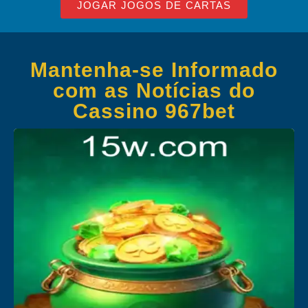
JOGAR JOGOS DE CARTAS
Mantenha-se Informado
com as Notícias do
Cassino 967bet