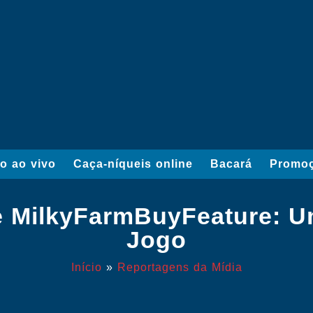
o ao vivo
Caça-níqueis online
Bacará
Promo
 MilkyFarmBuyFeature: U
Jogo
Início
»
Reportagens da Mídia