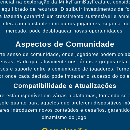
encial na exploração da MilkyFarmBuyFeature, conside
equilibrado de recursos. Distribuir investimentos de fo
da fazenda garantirá um crescimento sustentável e ampl
 interação constante com outros jogadores, seja na tr
mercado, pode desbloquear novas oportunidades.
Aspectos de Comunidade
orte senso de comunidade, onde jogadores podem cola
letivas. Participar ativamente nos fóruns e grupos rela
iosos e suporte entre a comunidade de jogadores. Torn
or onde cada decisão pode impactar o sucesso do colet
Compatibilidade e Atualizações
e está disponível em várias plataformas, tornando-se a
sole quanto para aqueles que preferem dispositivos mó
ares introduzem novos conteúdos e desafios, garantid
dinamismo do jogo.