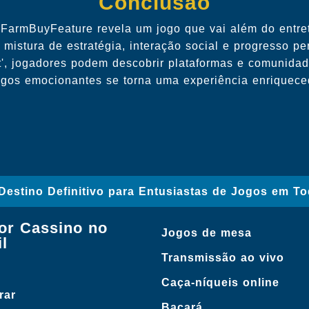
Conclusão
yFarmBuyFeature revela um jogo que vai além do entre
mistura de estratégia, interação social e progresso p
t', jogadores podem descobrir plataformas e comunidad
 jogos emocionantes se torna uma experiência enriqueced
Destino Definitivo para Entusiastas de Jogos em 
or Cassino no
Jogos de mesa
l
Transmissão ao vivo
Caça-níqueis online
rar
Bacará