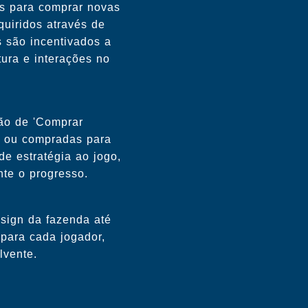
is para comprar novas
uiridos através de
s são incentivados a
tura e interações no
ção de 'Comprar
s ou compradas para
e estratégia ao jogo,
nte o progresso.
sign da fazenda até
 para cada jogador,
lvente.