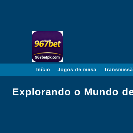
Início
Jogos de mesa
Transmissã
Explorando o Mundo de