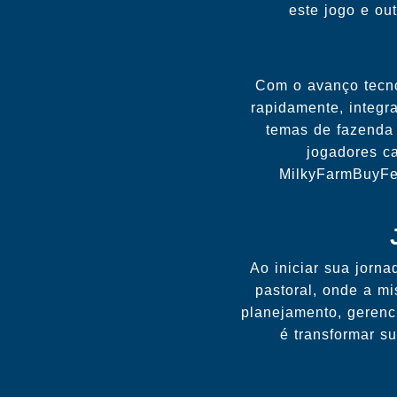
este jogo e ou
Com o avanço tecno
rapidamente, integr
temas de fazenda 
jogadores c
MilkyFarmBuyFea
Ao iniciar sua jorn
pastoral, onde a m
planejamento, gerenc
é transformar s