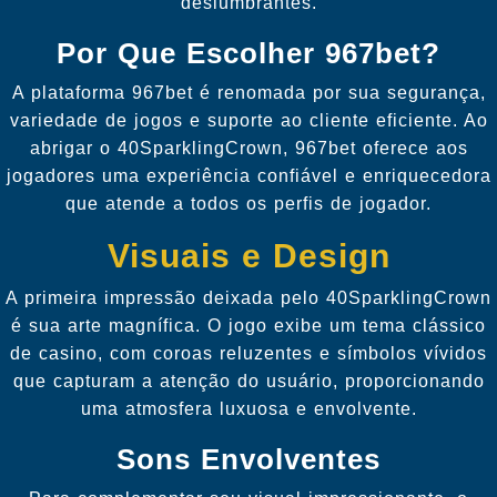
deslumbrantes.
Por Que Escolher 967bet?
A plataforma 967bet é renomada por sua segurança,
variedade de jogos e suporte ao cliente eficiente. Ao
abrigar o 40SparklingCrown, 967bet oferece aos
jogadores uma experiência confiável e enriquecedora
que atende a todos os perfis de jogador.
Visuais e Design
A primeira impressão deixada pelo 40SparklingCrown
é sua arte magnífica. O jogo exibe um tema clássico
de casino, com coroas reluzentes e símbolos vívidos
que capturam a atenção do usuário, proporcionando
uma atmosfera luxuosa e envolvente.
Sons Envolventes