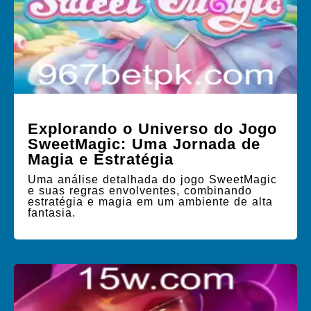
Explorando o Universo do Jogo
SweetMagic: Uma Jornada de
Magia e Estratégia
Uma análise detalhada do jogo SweetMagic
e suas regras envolventes, combinando
estratégia e magia em um ambiente de alta
fantasia.