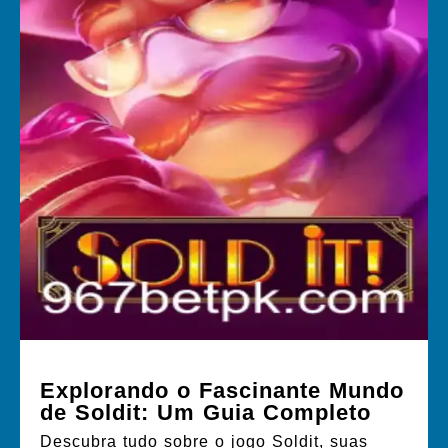
Explorando o Fascinante Mundo
de Soldit: Um Guia Completo
Descubra tudo sobre o jogo Soldit, suas