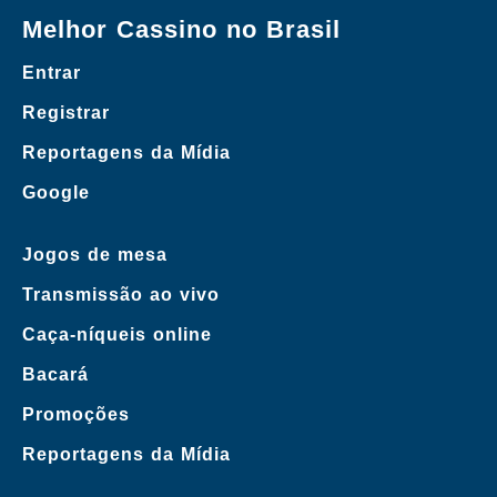
Melhor Cassino no Brasil
Entrar
Registrar
Reportagens da Mídia
Google
Jogos de mesa
Transmissão ao vivo
Caça-níqueis online
Bacará
Promoções
Reportagens da Mídia