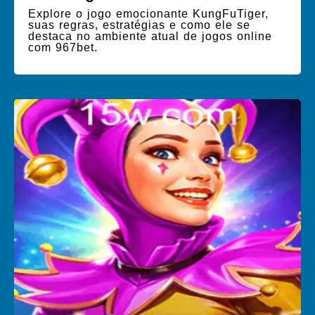
Explore o jogo emocionante KungFuTiger,
suas regras, estratégias e como ele se
destaca no ambiente atual de jogos online
com 967bet.