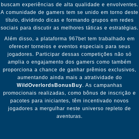
buscam experiências de alta qualidade e envolventes.
A comunidade de gamers tem se unido em torno deste
título, dividindo dicas e formando grupos em redes
sociais para discutir as melhores táticas e estratégias.
Além disso, a plataforma 967bet tem trabalhado em
oferecer torneios e eventos especiais para seus
jogadores. Participar dessas competições não só
amplia o engajamento dos gamers como também
proporciona a chance de ganhar prêmios exclusivos,
aumentando ainda mais a atratividade do
WildOverlordsBonusBuy
. As campanhas
promocionais realizadas, como bônus de inscrição e
pacotes para iniciantes, têm incentivado novos
jogadores a mergulhar neste universo repleto de
aventuras.