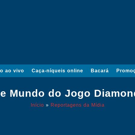
o ao vivo
Caça-níqueis online
Bacará
Promo
te Mundo do Jogo Diamon
Início
»
Reportagens da Mídia