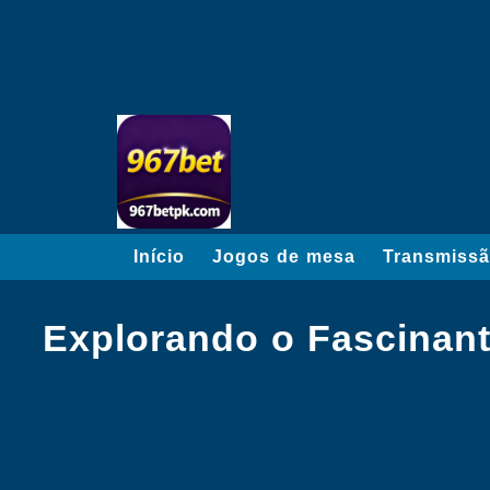
Início
Jogos de mesa
Transmissã
Explorando o Fascinan