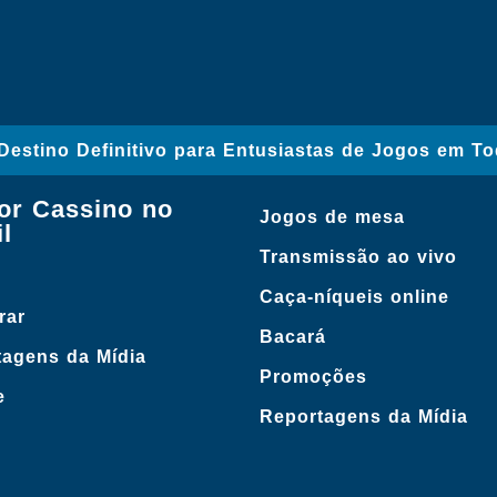
Destino Definitivo para Entusiastas de Jogos em 
or Cassino no
Jogos de mesa
l
Transmissão ao vivo
Caça-níqueis online
rar
Bacará
tagens da Mídia
Promoções
e
Reportagens da Mídia