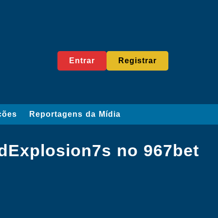
Entrar
Registrar
ções
Reportagens da Mídia
dExplosion7s no 967bet