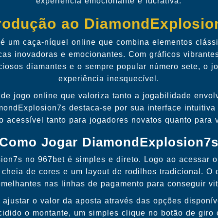
experiência emocionante e lucrativa.
trodução ao DiamondExplosio
 um caça-níquel online que combina elementos cláss
s inovadoras e emocionantes. Com gráficos vibrante
ciosos diamantes e o sempre popular número sete, o 
experiência inesquecível.
de jogo online que valoriza tanto a jogabilidade envol
ndExplosion7s destaca-se por sua interface intuitiva 
o acessível tanto para jogadores novatos quanto para 
Como Jogar DiamondExplosion7
on7s no 967bet é simples e direto. Logo ao acessar o
cheia de cores e um layout de rodilhos tradicional. O o
emelhantes nas linhas de pagamento para conseguir vitór
ajustar o valor da aposta através das opções disponíve
cidido o montante, um simples clique no botão de giro 