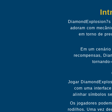
In
DiamondExplosion7s é
adoram com mecânica
em torno de pre
Em um cenário 
recompensas, Diamo
tornando-
Jogar DiamondExplosi
com uma interface 
alinhar símbolos s
Os jogadores podem 
rodilhos. Uma vez de