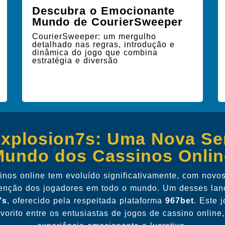
Descubra o Emocionante
Mundo de CourierSweeper
CourierSweeper: um mergulho
detalhado nas regras, introdução e
dinâmica do jogo que combina
estratégia e diversão
xplosion7s: Uma Nova Se
Mundo dos Cassinos Onlin
nos online tem evoluído significativamente, com novo
tenção dos jogadores em todo o mundo. Um desses la
7s
, oferecido pela respeitada plataforma
967bet
. Este 
vorito entre os entusiastas de jogos de cassino onlin