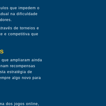
culos que impedem o
dual na dificuldade
dores.
través de torneios e
te e competitiva que
es
s que ampliaram ainda
cionam recompensas
sta estratégia de
sempre algo novo para
ma dos jogos online,