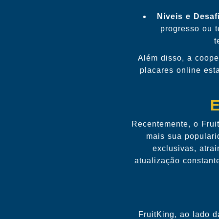
Níveis e Desaf
progresso ou t
t
Além disso, a coope
placares online est
E
Recentemente, o Frui
mais sua populari
exclusivas, atra
atualização constant
FruitKing, ao lado 