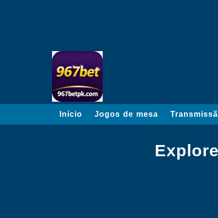
Início
Jogos de mesa
Transmissã
Explore