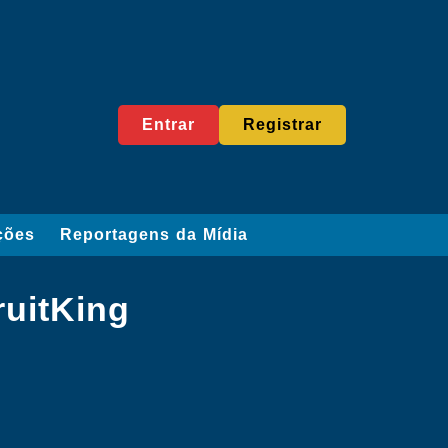
Entrar
Registrar
ções
Reportagens da Mídia
ruitKing