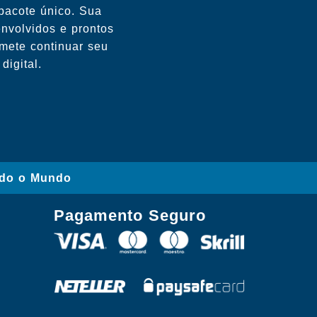
pacote único. Sua
nvolvidos e prontos
omete continuar seu
digital.
Todo o Mundo
Pagamento Seguro