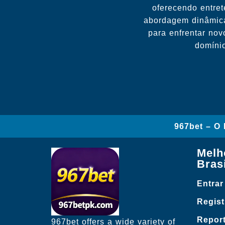
oferecendo entre
abordagem dinâmica
para enfrentar nov
domínio
967bet – O 
Melh
Brasi
Entrar
Regist
Repor
967bet offers a wide variety of