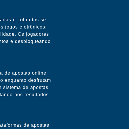
adas e coloridas se
s jogos eletrônicos,
alidade. Os jogadores
ontos e desbloqueando
ma de apostas online
vo enquanto desfrutam
m sistema de apostas
tando nos resultados
lataformas de apostas