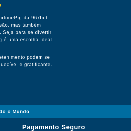
?
ortunePig da 967bet
rsão, mas também
 Seja para se divertir
g é uma escolha ideal
retenimento podem se
ecível e gratificante.
Todo o Mundo
Pagamento Seguro