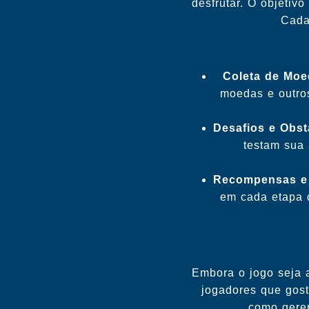
desfrutar. O objetiv
Cada 
Coleta de Moe
moedas e outros
Desafios e Obst
testam sua 
Recompensas e
em cada etapa d
Embora o jogo seja 
jogadores que gost
como geren