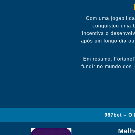
Com uma jogabilida
conquistou uma 
incentiva o desenvolv
após um longo dia ou
Em resumo, FortuneP
fundir no mundo dos j
967bet – O 
Melh