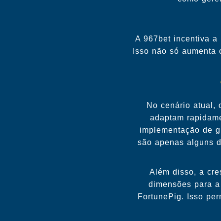
A 967bet incentiva a
Isso não só aumenta
No cenário atual,
adaptam rapidamen
implementação de gr
são apenas alguns d
Além disso, a cr
dimensões para a
FortunePig. Isso pe