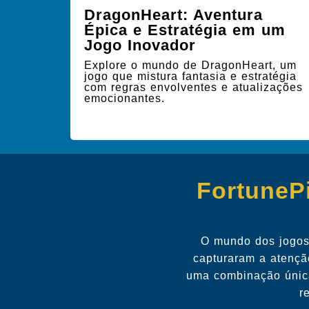
DragonHeart: Aventura
Épica e Estratégia em um
Jogo Inovador
Explore o mundo de DragonHeart, um
jogo que mistura fantasia e estratégia
com regras envolventes e atualizações
emocionantes.
FortuneP
O mundo dos jogos 
capturaram a atençã
uma combinação única
r