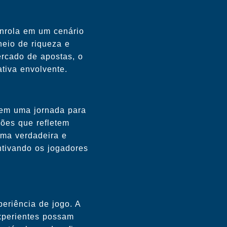
nrola em um cenário
eio de riqueza e
rcado de apostas, o
tiva envolvente.
 em uma jornada para
ções que refletem
uma verdadeira e
ntivando os jogadores
eriência de jogo. A
experientes possam