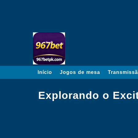
Início
Jogos de mesa
Transmissã
Explorando o Exci