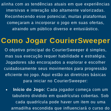
alinha com as tendências atuais em que experiências
imersivas e interação são altamente valorizadas.
Reconhecendo esse potencial, muitas plataformas
começaram a incorporar o jogo em suas ofertas,
atraindo um público diverso e entusiástico.
Como Jogar CourierSweeper
O objetivo principal do CourierSweeper é simples,
mas sua execução requer habilidade e estratégia.
Jogadores são encorajados a explorar e escolher
cuidadosamente seus movimentos para progressão
eficiente no jogo. Aqui estão as diretrizes básicas
para iniciar no CourierSweeper:
Início do Jogo:
Cada jogador começa com um
tabuleiro dividido em quadrículas cobertas. Sob
cada quadrícula pode haver um item ou uma
armadilha escondida que influenciará o curso do