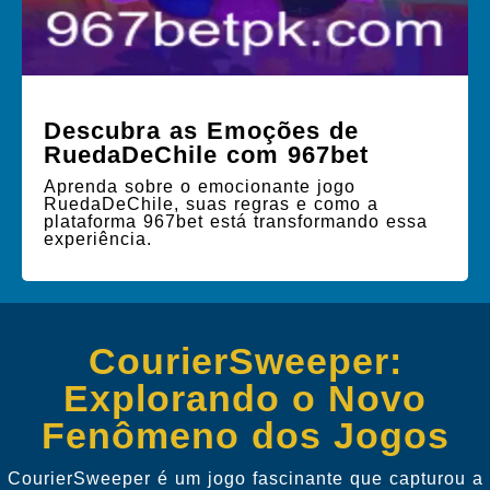
Descubra as Emoções de
RuedaDeChile com 967bet
Aprenda sobre o emocionante jogo
RuedaDeChile, suas regras e como a
plataforma 967bet está transformando essa
experiência.
CourierSweeper:
Explorando o Novo
Fenômeno dos Jogos
CourierSweeper é um jogo fascinante que capturou a