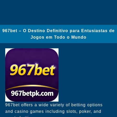
967bet – O Destino Definitivo para Entusiastas de
Jogos em Todo o Mundo
967bet offers a wide variety of betting options
and casino games including slots, poker, and