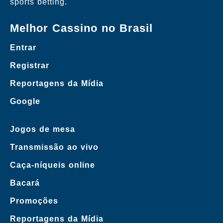
sports betting.
Melhor Cassino no Brasil
Entrar
Registrar
Reportagens da Mídia
Google
Jogos de mesa
Transmissão ao vivo
Caça-níqueis online
Bacará
Promoções
Reportagens da Mídia