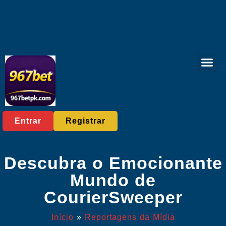
Jogos de mesa
Transmissão ao 
Caça-níqueis onlin
Reportagens da
Entrar
Registrar
Descubra o Emocionante
Mundo de
CourierSweeper
Início
»
Reportagens da Mídia