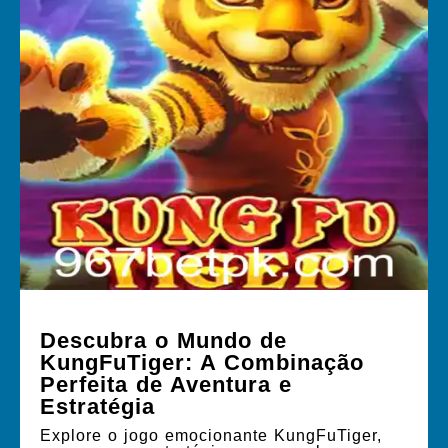
Descubra o Mundo de
KungFuTiger: A Combinação
Perfeita de Aventura e
Estratégia
Explore o jogo emocionante KungFuTiger,