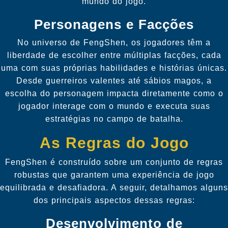
mundo do jogo.
Personagens e Facções
No universo de FengShen, os jogadores têm a
liberdade de escolher entre múltiplas facções, cada
uma com suas próprias habilidades e histórias únicas.
Desde guerreiros valentes até sábios magos, a
escolha do personagem impacta diretamente como o
jogador interage com o mundo e executa suas
estratégias no campo de batalha.
As Regras do Jogo
FengShen é construído sobre um conjunto de regras
robustas que garantem uma experiência de jogo
equilibrada e desafiadora. A seguir, detalhamos alguns
dos principais aspectos dessas regras:
Desenvolvimento de