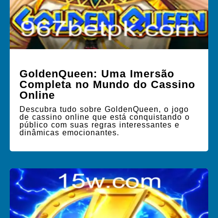
GoldenQueen: Uma Imersão
Completa no Mundo do Cassino
Online
Descubra tudo sobre GoldenQueen, o jogo
de cassino online que está conquistando o
público com suas regras interessantes e
dinâmicas emocionantes.