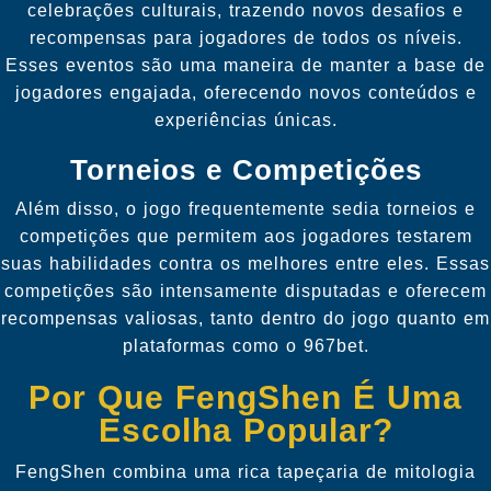
celebrações culturais, trazendo novos desafios e
recompensas para jogadores de todos os níveis.
Esses eventos são uma maneira de manter a base de
jogadores engajada, oferecendo novos conteúdos e
experiências únicas.
Torneios e Competições
Além disso, o jogo frequentemente sedia torneios e
competições que permitem aos jogadores testarem
suas habilidades contra os melhores entre eles. Essas
competições são intensamente disputadas e oferecem
recompensas valiosas, tanto dentro do jogo quanto em
plataformas como o 967bet.
Por Que FengShen É Uma
Escolha Popular?
FengShen combina uma rica tapeçaria de mitologia