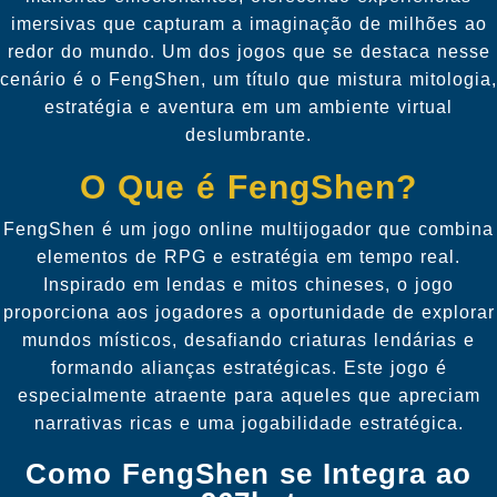
imersivas que capturam a imaginação de milhões ao
redor do mundo. Um dos jogos que se destaca nesse
cenário é o FengShen, um título que mistura mitologia,
estratégia e aventura em um ambiente virtual
deslumbrante.
O Que é FengShen?
FengShen é um jogo online multijogador que combina
elementos de RPG e estratégia em tempo real.
Inspirado em lendas e mitos chineses, o jogo
proporciona aos jogadores a oportunidade de explorar
mundos místicos, desafiando criaturas lendárias e
formando alianças estratégicas. Este jogo é
especialmente atraente para aqueles que apreciam
narrativas ricas e uma jogabilidade estratégica.
Como FengShen se Integra ao