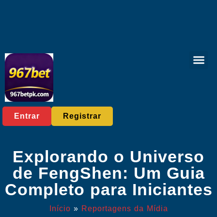
Jogos de mesa
Transmissão ao 
Caça-níqueis onlin
Reportagens da
Entrar
Registrar
Explorando o Universo
de FengShen: Um Guia
Completo para Iniciantes
Início
»
Reportagens da Mídia