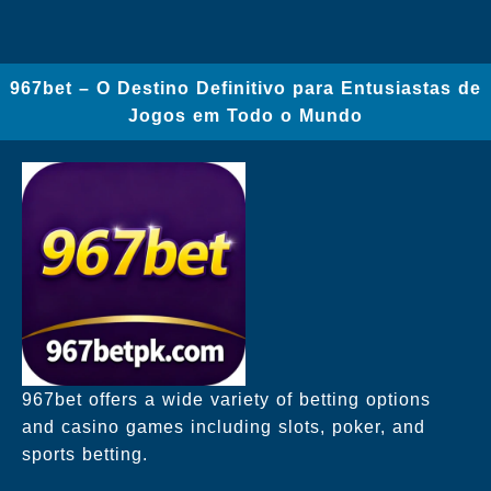
967bet – O Destino Definitivo para Entusiastas de
Jogos em Todo o Mundo
967bet offers a wide variety of betting options
and casino games including slots, poker, and
sports betting.