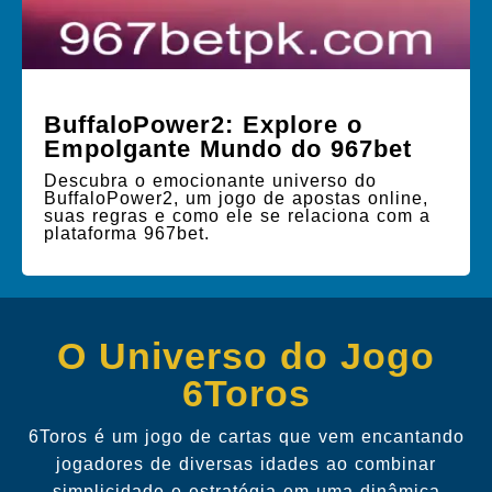
BuffaloPower2: Explore o
Empolgante Mundo do 967bet
Descubra o emocionante universo do
BuffaloPower2, um jogo de apostas online,
suas regras e como ele se relaciona com a
plataforma 967bet.
O Universo do Jogo
6Toros
6Toros é um jogo de cartas que vem encantando
jogadores de diversas idades ao combinar
simplicidade e estratégia em uma dinâmica