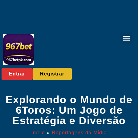
Jogos de mesa
Transmissão ao 
Caça-níqueis onlin
Reportagens da
Entrar
Registrar
Explorando o Mundo de
6Toros: Um Jogo de
Estratégia e Diversão
Início
»
Reportagens da Mídia