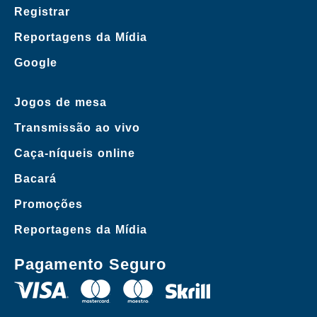
Registrar
Reportagens da Mídia
Google
Jogos de mesa
Transmissão ao vivo
Caça-níqueis online
Bacará
Promoções
Reportagens da Mídia
Pagamento Seguro