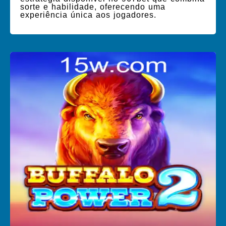
sorte e habilidade, oferecendo uma
experiência única aos jogadores.