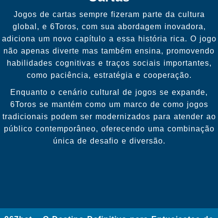
Jogos de cartas sempre fizeram parte da cultura
global, e 6Toros, com sua abordagem inovadora,
adiciona um novo capítulo a essa história rica. O jogo
não apenas diverte mas também ensina, promovendo
habilidades cognitivas e traços sociais importantes,
como paciência, estratégia e cooperação.
Enquanto o cenário cultural de jogos se expande,
6Toros se mantém como um marco de como jogos
tradicionais podem ser modernizados para atender ao
público contemporâneo, oferecendo uma combinação
única de desafio e diversão.