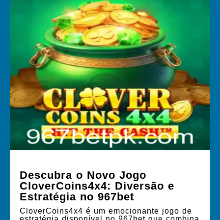
Descubra o Novo Jogo
CloverCoins4x4: Diversão e
Estratégia no 967bet
CloverCoins4x4 é um emocionante jogo de
estratégia disponível no 967bet que combina