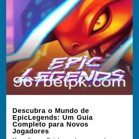
Descubra o Mundo de
EpicLegends: Um Guia
Completo para Novos
Jogadores