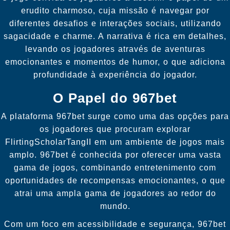
erudito charmoso, cuja missão é navegar por
diferentes desafios e interações sociais, utilizando
sagacidade e charme. A narrativa é rica em detalhes,
levando os jogadores através de aventuras
emocionantes e momentos de humor, o que adiciona
profundidade à experiência do jogador.
O Papel do 967bet
A plataforma 967bet surge como uma das opções para
os jogadores que procuram explorar
FlirtingScholarTangII em um ambiente de jogos mais
amplo. 967bet é conhecida por oferecer uma vasta
gama de jogos, combinando entretenimento com
oportunidades de recompensas emocionantes, o que
atrai uma ampla gama de jogadores ao redor do
mundo.
Com um foco em acessibilidade e segurança, 967bet