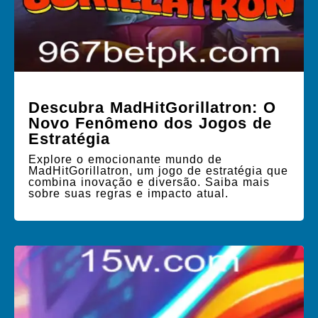
Descubra MadHitGorillatron: O
Novo Fenômeno dos Jogos de
Estratégia
Explore o emocionante mundo de
MadHitGorillatron, um jogo de estratégia que
combina inovação e diversão. Saiba mais
sobre suas regras e impacto atual.