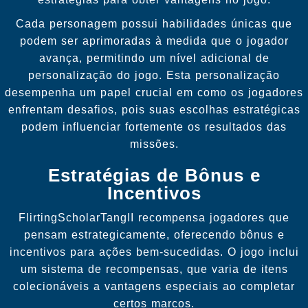
Cada personagem possui habilidades únicas que
podem ser aprimoradas à medida que o jogador
avança, permitindo um nível adicional de
personalização do jogo. Esta personalização
desempenha um papel crucial em como os jogadores
enfrentam desafios, pois suas escolhas estratégicas
podem influenciar fortemente os resultados das
missões.
Estratégias de Bônus e
Incentivos
FlirtingScholarTangII recompensa jogadores que
pensam estrategicamente, oferecendo bônus e
incentivos para ações bem-sucedidas. O jogo inclui
um sistema de recompensas, que varia de itens
colecionáveis a vantagens especiais ao completar
certos marcos.