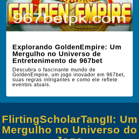
Explorando GoldenEmpire: Um
Mergulho no Universo de
Entretenimento de 967bet
Descubra o fascinante mundo de
GoldenEmpire, um jogo inovador em 967bet,
suas regras intrigantes e como ele reflete
eventos atuais.
FlirtingScholarTangII: Um
Mergulho no Universo do