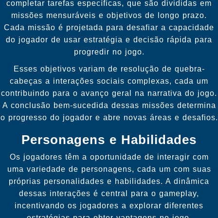
completar tarefas específicas, que são divididas em
missões mensuráveis e objetivos de longo prazo.
Cada missão é projetada para desafiar a capacidade
do jogador de usar estratégia e decisão rápida para
progredir no jogo.
Esses objetivos variam de resolução de quebra-
cabeças a interações sociais complexas, cada um
contribuindo para o avanço geral na narrativa do jogo.
A conclusão bem-sucedida dessas missões determina
o progresso do jogador e abre novas áreas e desafios.
Personagens e Habilidades
Os jogadores têm a oportunidade de interagir com
uma variedade de personagens, cada um com suas
próprias personalidades e habilidades. A dinâmica
dessas interações é central para o gameplay,
incentivando os jogadores a explorar diferentes
estratégias para obter vantagens no jogo.