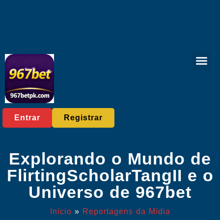
Jogos de mesa
Transmissão ao 
Caça-níqueis onlin
Reportagens da
Entrar
Registrar
Explorando o Mundo de
FlirtingScholarTangII e o
Universo de 967bet
Início
»
Reportagens da Mídia