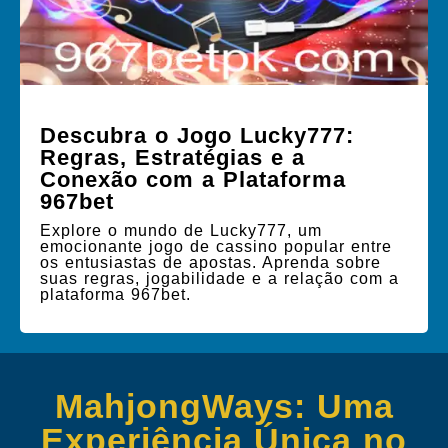
Descubra o Jogo Lucky777:
Regras, Estratégias e a
Conexão com a Plataforma
967bet
Explore o mundo de Lucky777, um
emocionante jogo de cassino popular entre
os entusiastas de apostas. Aprenda sobre
suas regras, jogabilidade e a relação com a
plataforma 967bet.
MahjongWays: Uma
Experiência Única no