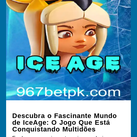
Descubra o Fascinante Mundo
de IceAge: O Jogo Que Está
Conquistando Multidões