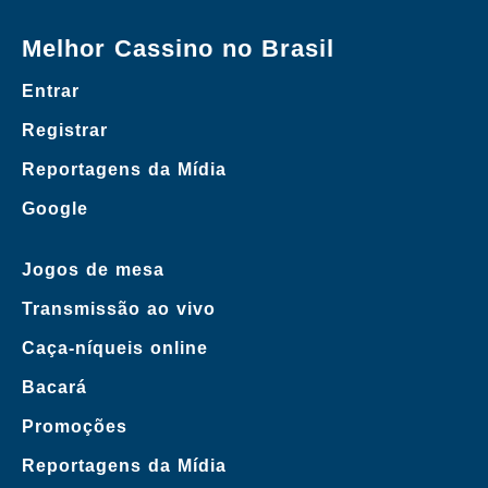
Melhor Cassino no Brasil
Entrar
Registrar
Reportagens da Mídia
Google
Jogos de mesa
Transmissão ao vivo
Caça-níqueis online
Bacará
Promoções
Reportagens da Mídia