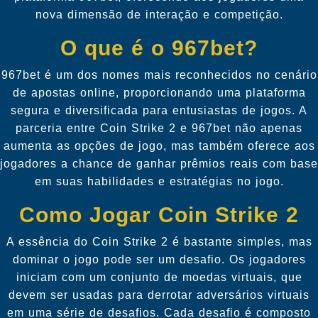
nova dimensão de interação e competição.
O que é o 967bet?
967bet é um dos nomes mais reconhecidos no cenário
de apostas online, proporcionando uma plataforma
segura e diversificada para entusiastas de jogos. A
parceria entre Coin Strike 2 e 967bet não apenas
aumenta as opções de jogo, mas também oferece aos
jogadores a chance de ganhar prêmios reais com base
em suas habilidades e estratégias no jogo.
Como Jogar Coin Strike 2
A essência do Coin Strike 2 é bastante simples, mas
dominar o jogo pode ser um desafio. Os jogadores
iniciam com um conjunto de moedas virtuais, que
devem ser usadas para derrotar adversários virtuais
em uma série de desafios. Cada desafio é composto