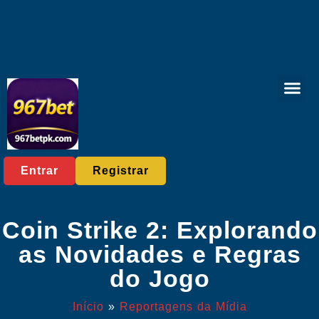
Jogos de mesa
Transmissão ao 
Caça-níqueis onlin
Reportagens da
Entrar
Registrar
Coin Strike 2: Explorando
as Novidades e Regras
do Jogo
Início
»
Reportagens da Mídia