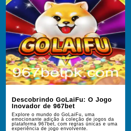
Descobrindo GoLaiFu: O Jogo
Inovador de 967bet
Explore o mundo do GoLaiFu, uma
emocionante adição à coleção de jogos da
plataforma 967bet, com regras únicas e uma
experiência de jogo envolvente.