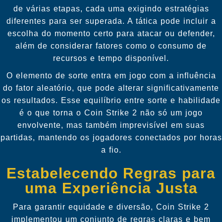
de várias etapas, cada uma exigindo estratégias
diferentes para ser superada. A tática pode incluir a
escolha do momento certo para atacar ou defender,
além de considerar fatores como o consumo de
recursos e tempo disponível.
O elemento de sorte entra em jogo com a influência
do fator aleatório, que pode alterar significativamente
os resultados. Esse equilíbrio entre sorte e habilidade
é o que torna o Coin Strike 2 não só um jogo
envolvente, mas também imprevisível em suas
partidas, mantendo os jogadores conectados por horas
a fio.
Estabelecendo Regras para
uma Experiência Justa
Para garantir equidade e diversão, Coin Strike 2
implementou um conjunto de regras claras e bem